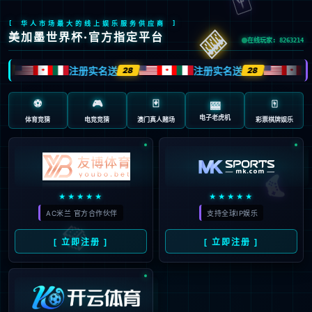
页面错误！请稍后再试～
V5.0.9
{ 十年磨一剑-为API开发设计的高性能框架 }