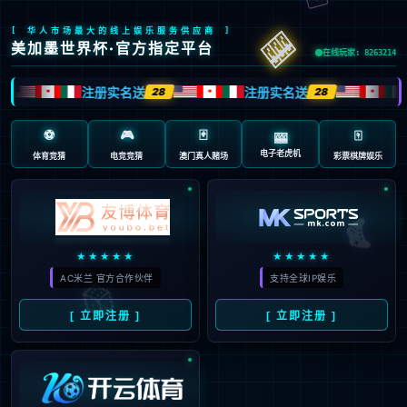
页面错误！请稍后再试～
V5.0.9
{ 十年磨一剑-为API开发设计的高性能框架 }