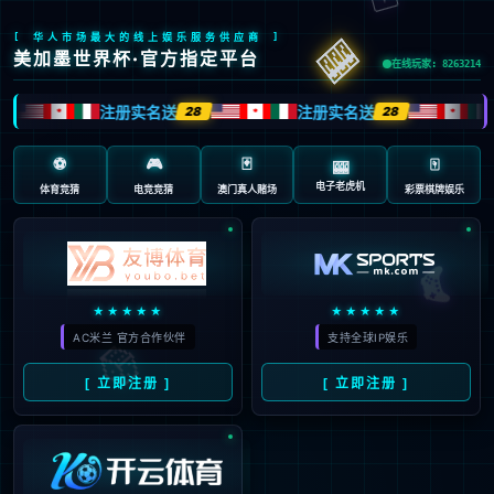
页面错误！请稍后再试～
V5.0.9
{ 十年磨一剑-为API开发设计的高性能框架 }