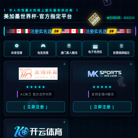
页面错误！请稍后再试～
V5.0.9
{ 十年磨一剑-为API开发设计的高性能框架 }