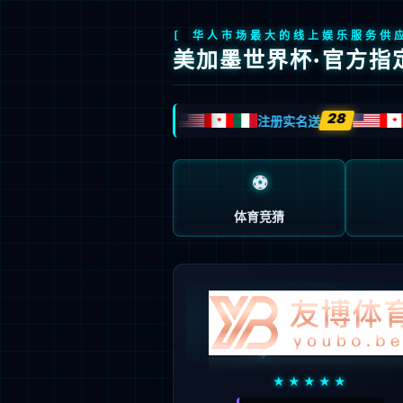
页面错误！请稍后再试～
V5.0.9
{ 十年磨一剑-为API开发设计的高性能框架 }