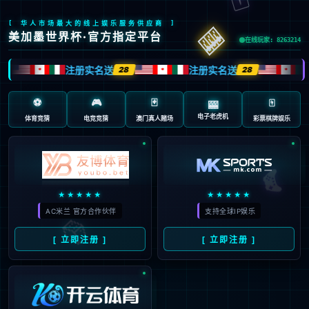
页面错误！请稍后再试～
V5.0.9
{ 十年磨一剑-为API开发设计的高性能框架 }