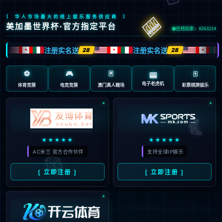
页面错误！请稍后再试～
V5.0.9
{ 十年磨一剑-为API开发设计的高性能框架 }