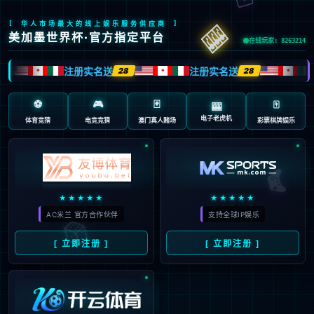
页面错误！请稍后再试～
V5.0.9
{ 十年磨一剑-为API开发设计的高性能框架 }